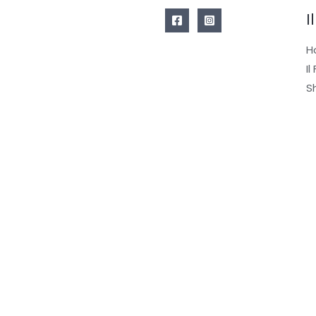
I
H
Il
S