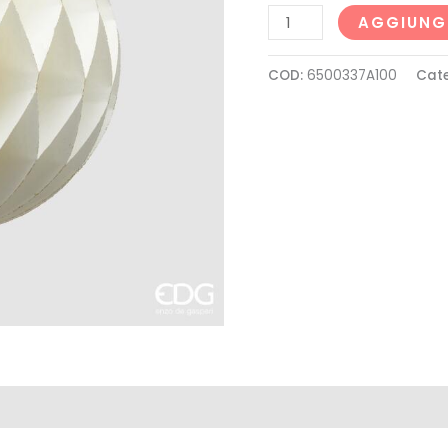
AGGIUNGI
COD:
6500337A100
Cat