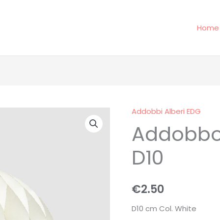
Home
Addobbi Alberi EDG
Addobbo
Addobbo 
Palla
Origami
D10
D10
quantità
€
2.50
D10 cm Col. White