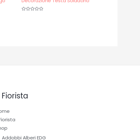
ngo
Decorazione Testa Soldatino
Valutato
0
su
5
l Fiorista
ome
 Fiorista
hop
Addobbi Alberi EDG