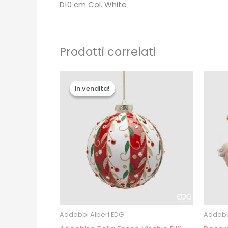
D10 cm Col. White
Prodotti correlati
Il
Il
prezzo
prezzo
In vendita!
In vendita!
originale
attuale
era:
è:
€12.00.
€10.00.
Addobbi Alberi EDG
Addobb