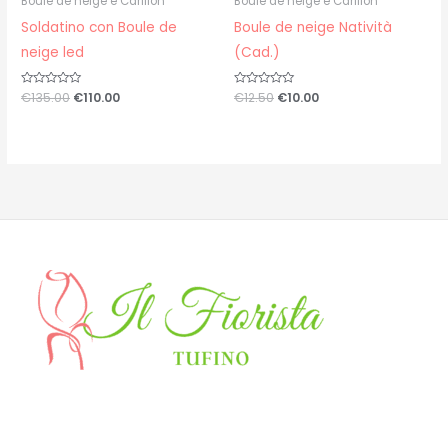
Boule de neige e Carillon
Boule de neige e Carillon
Soldatino con Boule de
Boule de neige Natività
neige led
(Cad.)
Valutato
€
135.00
€
110.00
Valutato
€
12.50
€
10.00
0
0
su
su
5
5