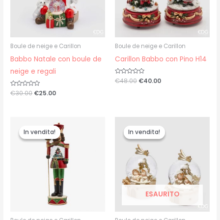
Boule de neige e Carillon
Boule de neige e Carillon
Babbo Natale con boule de
Carillon Babbo con Pino H14
neige e regali
Valutato
€
48.00
€
40.00
0
su
Valutato
€
30.00
€
25.00
5
0
su
5
Il
Il
Il
Il
prezzo
prezzo
prezzo
prezzo
In vendita!
In vendita!
In vendita!
In vendita!
originale
attuale
originale
attuale
era:
è:
era:
è:
€135.00.
€110.00.
€12.50.
€10.00.
ESAURITO