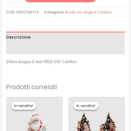
COD:
8101279A774
Categoria:
Boule de neige e Carillon
Descrizione
Recensioni (0)
Sfera Acqua 3 Ass H15,5 D10 Carillon
Prodotti correlati
Il
Il
Il
Il
prezzo
prezzo
prezzo
prezzo
In vendita!
In vendita!
In vendita!
In vendita!
originale
attuale
originale
attuale
era:
è:
era:
è:
€30.00.
€25.00.
€48.00.
€40.00.