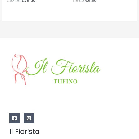
€
93.00
€
75.00
€
8.00
€
6.50
0
0
su
su
5
5
Il Fiorista