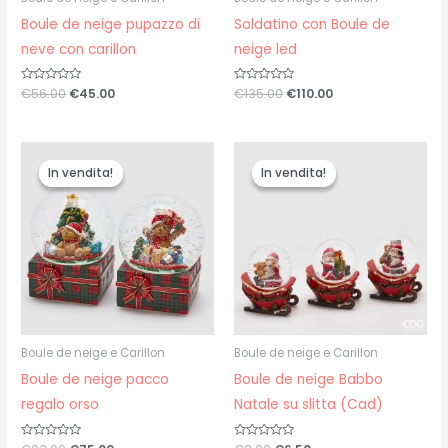
Boule de neige pupazzo di
Soldatino con Boule de
neve con carillon
neige led
Valutato
€
56.00
€
45.00
Valutato
€
135.00
€
110.00
0
0
su
su
5
5
Il
Il
Il
Il
prezzo
prezzo
prezzo
prezzo
In vendita!
In vendita!
In vendita!
In vendita!
originale
attuale
originale
attuale
era:
è:
era:
è:
€93.00.
€75.00.
€8.00.
€6.50.
Boule de neige e Carillon
Boule de neige e Carillon
Boule de neige pacco
Boule de neige Babbo
regalo orso
Natale su slitta (Cad)
Valutato
Valutato