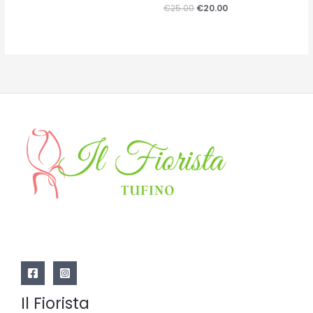
su
Valutato
€
25.00
€
20.00
5
0
su
5
Il Fiorista