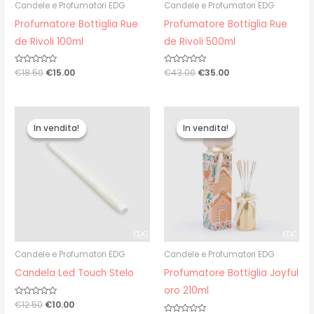
Candele e Profumatori EDG
Candele e Profumatori EDG
Profumatore Bottiglia Rue
Profumatore Bottiglia Rue
de Rivoli 100ml
de Rivoli 500ml
Valutato
€
18.50
€
15.00
Valutato
€
43.00
€
35.00
0
0
su
su
5
5
Il
Il
Il
Il
prezzo
prezzo
prezzo
prezzo
In vendita!
In vendita!
In vendita!
In vendita!
originale
attuale
originale
attuale
era:
è:
era:
è:
€12.50.
€10.00.
€25.00.
€20.00.
Candele e Profumatori EDG
Candele e Profumatori EDG
Candela Led Touch Stelo
Profumatore Bottiglia Joyful
oro 210ml
Valutato
€
12.50
€
10.00
0