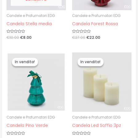
Candele e Profumatori EDG
Candele e Profumatori EDG
Candela Stella media
Candela Forest Rossa
Valutato
€
10.00
€
8.00
Valutato
€
27.00
€
22.00
0
0
su
su
5
5
Il
Il
Il
Il
prezzo
prezzo
prezzo
prezzo
In vendita!
In vendita!
In vendita!
In vendita!
originale
attuale
originale
attuale
era:
è:
era:
è:
€19.00.
€16.00.
€27.00.
€22.00.
Candele e Profumatori EDG
Candele e Profumatori EDG
Candela Pino Verde
Candela Led Soffio 3pz