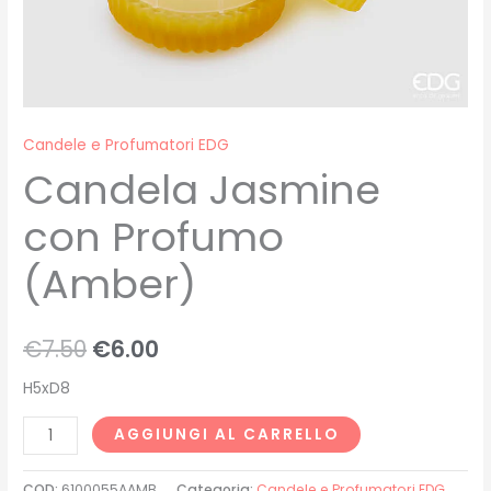
Candele e Profumatori EDG
Candela Jasmine
con Profumo
(Amber)
€
7.50
€
6.00
H5xD8
AGGIUNGI AL CARRELLO
COD:
6100055AAMB
Categoria:
Candele e Profumatori EDG