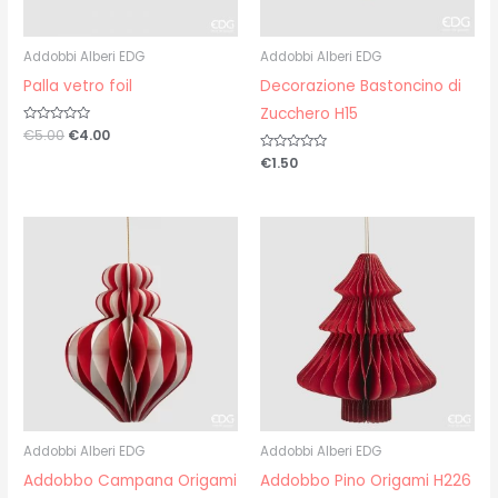
Addobbi Alberi EDG
Addobbi Alberi EDG
Palla vetro foil
Decorazione Bastoncino di
Zucchero H15
Valutato
€
5.00
€
4.00
0
su
Valutato
€
1.50
5
0
su
5
Addobbi Alberi EDG
Addobbi Alberi EDG
Addobbo Campana Origami
Addobbo Pino Origami H226