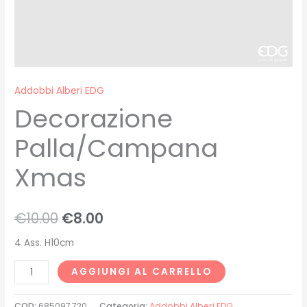
Addobbi Alberi EDG
Decorazione
Palla/Campana
Xmas
€
10.00
€
8.00
4 Ass. H10cm
AGGIUNGI AL CARRELLO
COD:
685097,720
Categoria:
Addobbi Alberi EDG