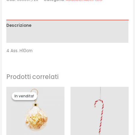
Descrizione
Recensioni (0)
4 Ass. H10cm
Prodotti correlati
Il
Il
prezzo
prezzo
In vendita!
In vendita!
originale
attuale
era:
è:
€5.00.
€4.00.