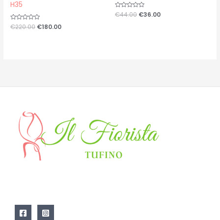
H35
Valutato
€
44.00
€
36.00
0
su
Valutato
€
220.00
€
180.00
5
0
su
5