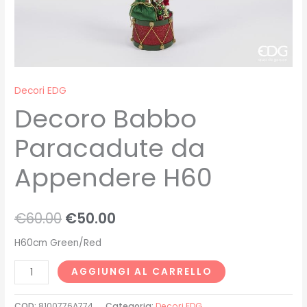
Decori EDG
Decoro Babbo
Paracadute da
Appendere H60
€
60.00
€
50.00
H60cm Green/Red
AGGIUNGI AL CARRELLO
COD:
8100776A774
Categoria:
Decori EDG