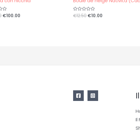
tà con nicchia
Boule de neige Natività (Cad
0
€
100.00
€
12.50
€
10.00
Valutato
0
su
5
I
H
Il
S