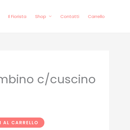
Il Fiorista
Shop
Contatti
Carrello
mbino c/cuscino
ezzo
e
tuale
4.00.
 AL CARRELLO