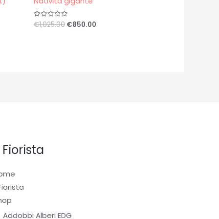
.)
Natività gigante
€
1,025.00
€
850.00
Valutato
0
su
5
l Fiorista
ome
 Fiorista
hop
Addobbi Alberi EDG