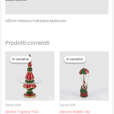
Recensioni (0)
H35cm Plastica Poliresina Multicolor
Prodotti correlati
Il
Il
Il
Il
prezzo
prezzo
prezzo
prezzo
In vendita!
In vendita!
In vendita!
In vendita!
originale
attuale
originale
attuale
era:
è:
era:
è:
€80.00.
€65.00.
€98.00.
€80.00.
Decori EDG
Decori EDG
Alzata Topiary H44
Decoro Babbo da