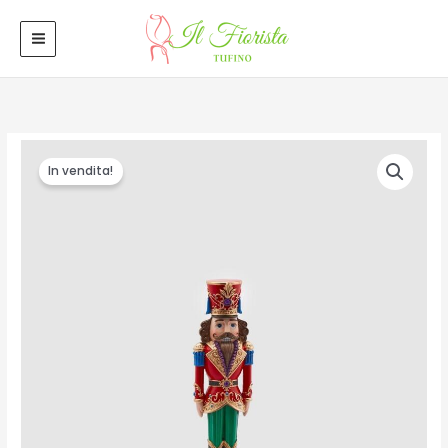
Vai
MAIN
al
MENU
contenuto
Soldatino
Il
Il
In vendita!
Righe
prezzo
prezzo
H35
quantità
originale
attuale
era:
è:
€60.00.
€50.00.