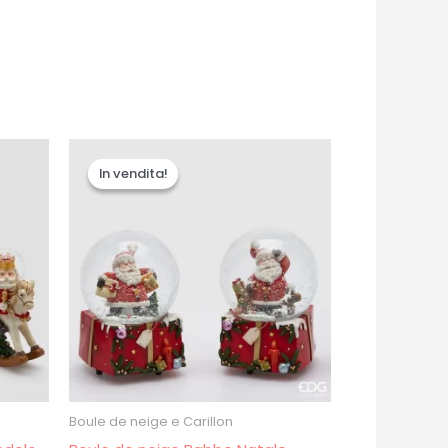
Il
Il
prezzo
prezzo
In vendita!
In vendita!
originale
attuale
era:
è:
€35.00.
€30.00.
Boule de neige e Carillon