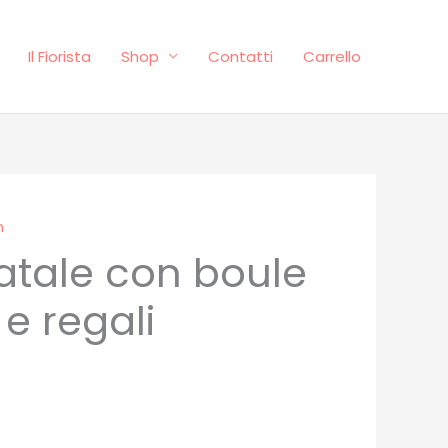
Il Fiorista
Shop
Contatti
Carrello
n
tale con boule
rezzo
e regali
e
ttuale
:
25.00.