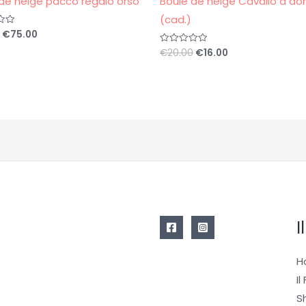
de neige pacco regalo orso
Boule de neige Cavallo a do
(cad.)
€
75.00
€
20.00
€
16.00
Valutato
0
su
5
I
H
Il
S