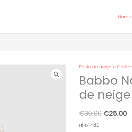
Home
Boule de neige e Carillo
Babbo
Il
Il
Babbo Na
Natale
prezzo
p
con
de neige 
boule
original
a
de
era:
è
neige
€
30.00
€
25.00
e
€30.00.
€
regali
H14x14x12
quantità