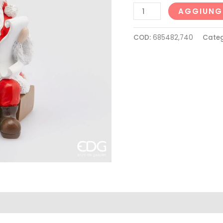
AGGIUNGI
COD:
685482,740
Categ