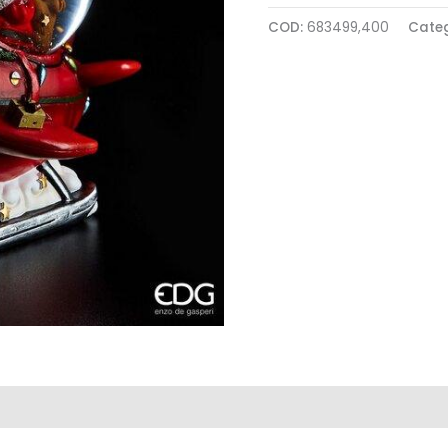
COD:
683499,400
Cate