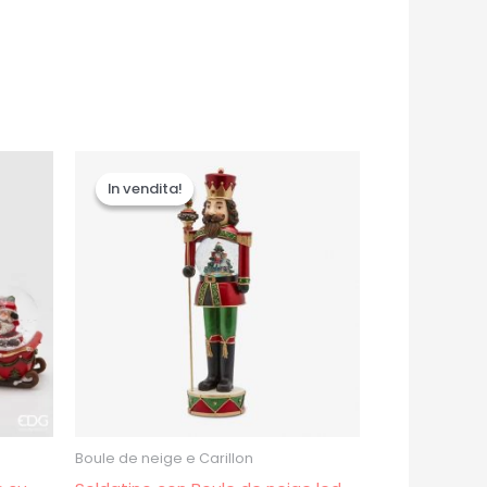
Il
Il
prezzo
prezzo
In vendita!
In vendita!
originale
attuale
era:
è:
€135.00.
€110.00.
Boule de neige e Carillon