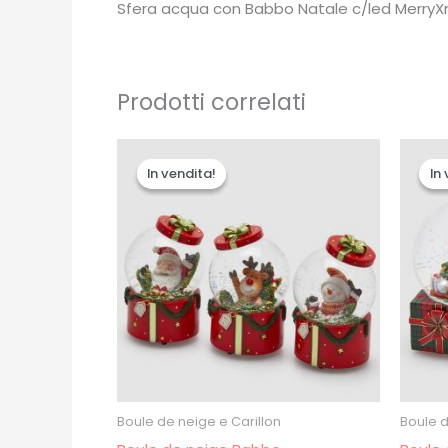
Sfera acqua con Babbo Natale c/led MerryX
Prodotti correlati
Il
Il
prezzo
prezzo
In vendita!
In vendita!
In
In
originale
attuale
era:
è:
€32.00.
€26.00.
Boule de neige e Carillon
Boule d