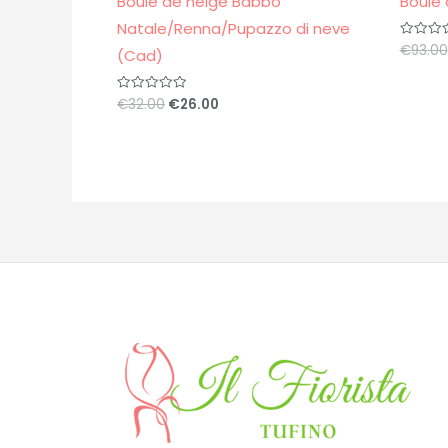
Boule de neige Babbo
Boule 
Natale/Renna/Pupazzo di neve
€
93.00
Valutato
(Cad)
0
su
5
€
32.00
€
26.00
Valutato
0
su
5