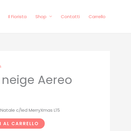
Il Fiorista
Shop
Contatti
Carrello
n
l
 neige Aereo
rezzo
e
ttuale
:
Natale c/led MerryXmas L15
35.00.
 AL CARRELLO