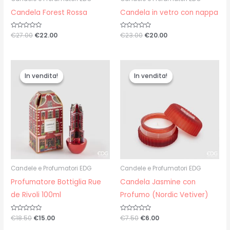
Candela Forest Rossa
Candela in vetro con nappa
Valutato
€
27.00
€
22.00
Valutato
€
23.00
€
20.00
0
0
su
su
5
5
Il
Il
Il
Il
prezzo
prezzo
prezzo
prezzo
In vendita!
In vendita!
In vendita!
In vendita!
originale
attuale
originale
attuale
era:
è:
era:
è:
€18.50.
€15.00.
€7.50.
€6.00.
Candele e Profumatori EDG
Candele e Profumatori EDG
Profumatore Bottiglia Rue
Candela Jasmine con
de Rivoli 100ml
Profumo (Nordic Vetiver)
Valutato
€
18.50
€
15.00
Valutato
€
7.50
€
6.00
0
0
su
su